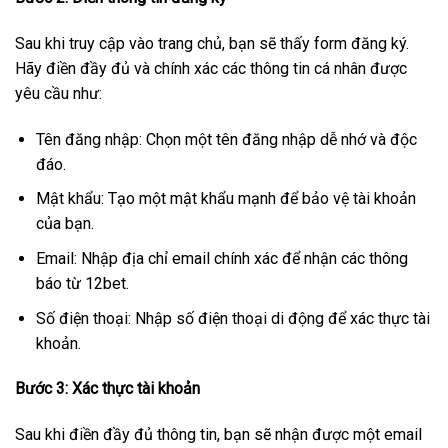
Sau khi truy cập vào trang chủ, bạn sẽ thấy form đăng ký.
Hãy điền đầy đủ và chính xác các thông tin cá nhân được
yêu cầu như:
Tên đăng nhập: Chọn một tên đăng nhập dễ nhớ và độc
đáo.
Mật khẩu: Tạo một mật khẩu mạnh để bảo vệ tài khoản
của bạn.
Email: Nhập địa chỉ email chính xác để nhận các thông
báo từ 12bet.
Số điện thoại: Nhập số điện thoại di động để xác thực tài
khoản.
Bước 3: Xác thực tài khoản
Sau khi điền đầy đủ thông tin, bạn sẽ nhận được một email