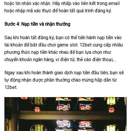
hoặc tin nhắn xác nhận. Hãy nhấp vào liên kết trong email
hoặc nhập mã xác thực để hoàn tất quá trình đăng ký.
Bước 4: Nạp tiền và nhận thưởng
Sau khi hoàn tất đăng ký, bạn có thể tiến hành nạp tiền vào
tài khoản để bắt đầu chơi game slot. 12bet cung cấp nhiều
phương thức nạp tiền khác nhau để bạn lựa chọn như:
chuyển khoản ngân hàng, ví điện tử, thẻ cào điện thoại,…
Ngay sau khi hoàn thành giao dịch nạp tiền đầu tiên, bạn sẽ
tự động nhận được phần thưởng chào mừng hấp dẫn từ
12bet.