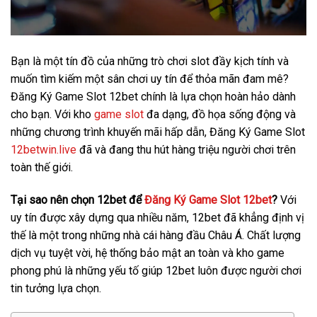
Bạn là một tín đồ của những trò chơi slot đầy kịch tính và
muốn tìm kiếm một sân chơi uy tín để thỏa mãn đam mê?
Đăng Ký Game Slot 12bet
chính là lựa chọn hoàn hảo dành
cho bạn. Với kho
game slot
đa dạng, đồ họa sống động và
những chương trình khuyến mãi hấp dẫn, Đăng Ký Game Slot
12betwin.live
đã và đang thu hút hàng triệu người chơi trên
toàn thế giới.
Tại sao nên chọn 12bet để
Đăng Ký Game Slot 12bet
?
Với
uy tín được xây dựng qua nhiều năm, 12bet đã khẳng định vị
thế là một trong những nhà cái hàng đầu Châu Á. Chất lượng
dịch vụ tuyệt vời, hệ thống bảo mật an toàn và kho game
phong phú là những yếu tố giúp 12bet luôn được người chơi
tin tưởng lựa chọn.