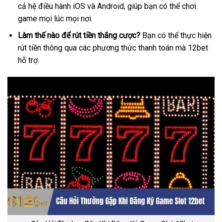
cả hệ điều hành iOS và Android, giúp bạn có thể chơi
game mọi lúc mọi nơi.
Làm thế nào để rút tiền thắng cược?
Bạn có thể thực hiện
rút tiền thông qua các phương thức thanh toán mà 12bet
hỗ trợ.