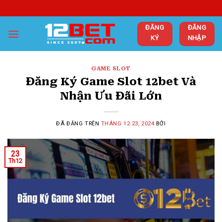
Chuyển
đến
ĐĂNG
ĐĂNG
nội
KÝ
NHẬP
dung
GAME SLOT
Đăng Ký Game Slot 12bet Và
Nhận Ưu Đãi Lớn
ĐÃ ĐĂNG TRÊN
THÁNG 12 23, 2024
BỞI
23
Th12