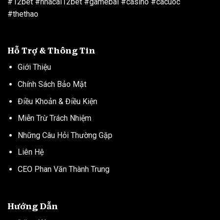
#12bet #nhacai12bet #gamebai #casino #cacuoc
#thethao
Hỗ Trợ & Thông Tin
Giới Thiệu
Chính Sách Bảo Mật
Điều Khoản & Điều Kiện
Miễn Trừ Trách Nhiệm
Những Câu Hỏi Thường Gặp
Liên Hệ
CEO Phan Văn Thành Trung
Hướng Dẫn