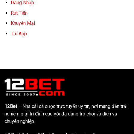
Đăng Nhập
Rút Tiền
Khuyến Mại
Tải App
12Bet
– Nhà cái cá cược trực tuyến uy tín, nơi mang đến trải
nghiệm giải trí đỉnh cao với đa dạng trò chơi và dịch vụ
chuyên nghiệp.