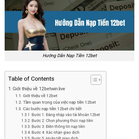
Hướng Dẫn Nạp Tiền 12bet
Table of Contents
Giới thiệu về 12betwin.live
Giới thiệu về 12bet
Tầm quan trọng của việc nạp tiền 12bet
Các bước nạp tiền 12bet chi tiết
Bước 1: Đăng nhập vào tài khoản 12bet
Bước 2: Chọn phương thức nạp tiền
Bước 3: Điền thông tin nạp tiền
Bước 4: Xác nhận giao dịch
Bước 5: Hoàn tất giao dịch