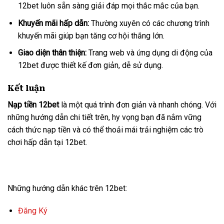
12bet luôn sẵn sàng giải đáp mọi thắc mắc của bạn.
Khuyến mãi hấp dẫn:
Thường xuyên có các chương trình
khuyến mãi giúp bạn tăng cơ hội thắng lớn.
Giao diện thân thiện:
Trang web và ứng dụng di động của
12bet được thiết kế đơn giản, dễ sử dụng.
Kết luận
Nạp tiền 12bet
là một quá trình đơn giản và nhanh chóng. Với
những hướng dẫn chi tiết trên, hy vọng bạn đã nắm vững
cách thức nạp tiền và có thể thoải mái trải nghiệm các trò
chơi hấp dẫn tại 12bet.
Những hướng dẫn khác trên 12bet:
Đăng Ký