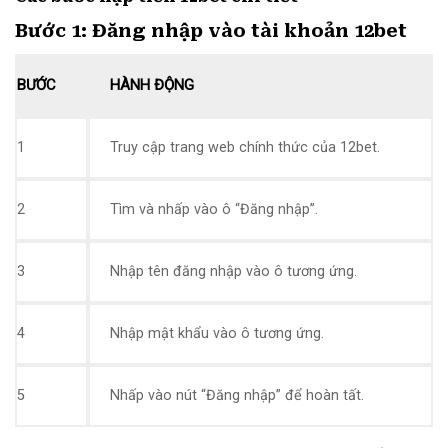
Bước 1: Đăng nhập vào tài khoản 12bet
BƯỚC
HÀNH ĐỘNG
1
Truy cập trang web chính thức của 12bet.
2
Tìm và nhấp vào ô “Đăng nhập”.
3
Nhập tên đăng nhập vào ô tương ứng.
4
Nhập mật khẩu vào ô tương ứng.
5
Nhấp vào nút “Đăng nhập” để hoàn tất.