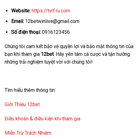
Website:
https://tvrf.ru.com
Email:
12betwinlive@gmail.com
Số điện thoại:
0916123456
Chúng tôi cam kết bảo vệ quyền lợi và bảo mật thông tin của
bạn khi tham gia
12bet
. Hãy yên tâm cá cược và tận hưởng
những trải nghiệm tuyệt vời với chúng tôi!
Tìm hiểu thêm thông tin:
Giới Thiệu 12bet
Điều khoản & điều kiện khi tham gia
Miễn Trừ Trách Nhiệm