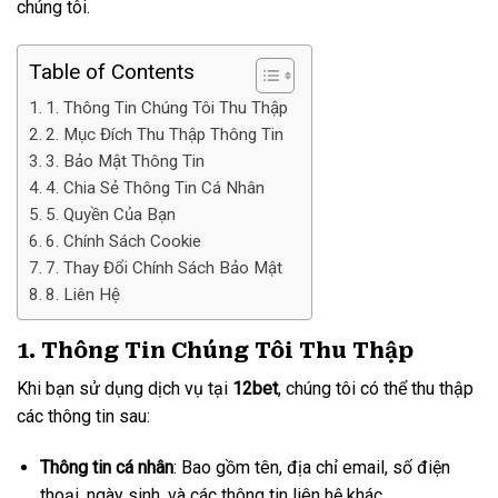
chúng tôi.
Table of Contents
1. Thông Tin Chúng Tôi Thu Thập
2. Mục Đích Thu Thập Thông Tin
3. Bảo Mật Thông Tin
4. Chia Sẻ Thông Tin Cá Nhân
5. Quyền Của Bạn
6. Chính Sách Cookie
7. Thay Đổi Chính Sách Bảo Mật
8. Liên Hệ
1. Thông Tin Chúng Tôi Thu Thập
Khi bạn sử dụng dịch vụ tại
12bet
, chúng tôi có thể thu thập
các thông tin sau:
Thông tin cá nhân
: Bao gồm tên, địa chỉ email, số điện
thoại, ngày sinh, và các thông tin liên hệ khác.