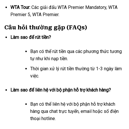
WTA Tour:
Các giải đấu WTA Premier Mandatory, WTA
Premier 5, WTA Premier.
Câu hỏi thường gặp (FAQs)
Làm sao để rút tiền?
Bạn có thể rút tiền qua các phương thức tương
tự như khi nạp tiền.
Thời gian xử lý rút tiền thường từ 1-3 ngày làm
việc.
Làm sao để liên hệ với bộ phận hỗ trợ khách hàng?
Bạn có thể liên hệ với bộ phận hỗ trợ khách
hàng qua chat trực tuyến, email hoặc số điện
thoại hotline.