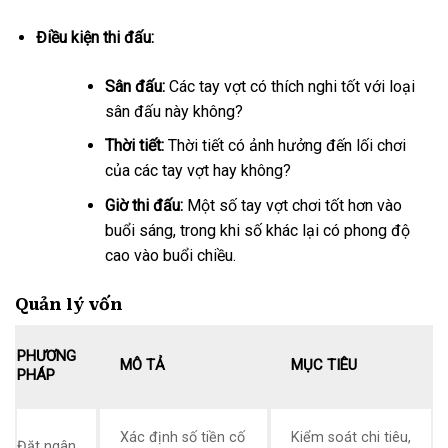
Điều kiện thi đấu:
Sân đấu:
Các tay vợt có thích nghi tốt với loại
sân đấu này không?
Thời tiết:
Thời tiết có ảnh hưởng đến lối chơi
của các tay vợt hay không?
Giờ thi đấu:
Một số tay vợt chơi tốt hơn vào
buổi sáng, trong khi số khác lại có phong độ
cao vào buổi chiều.
Quản lý vốn
PHƯƠNG
MÔ TẢ
MỤC TIÊU
PHÁP
Xác định số tiền cố
Kiểm soát chi tiêu,
Đặt ngân