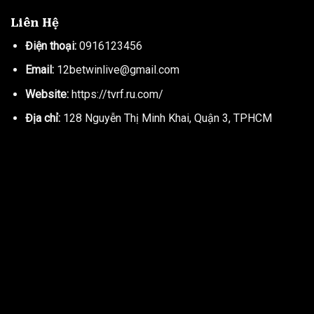
Liên Hệ
Điện thoại:
0916123456
Email:
12betwinlive@gmail.com
Website:
https://tvrf.ru.com/
Địa chỉ:
128 Nguyễn Thị Minh Khai, Quận 3, TPHCM