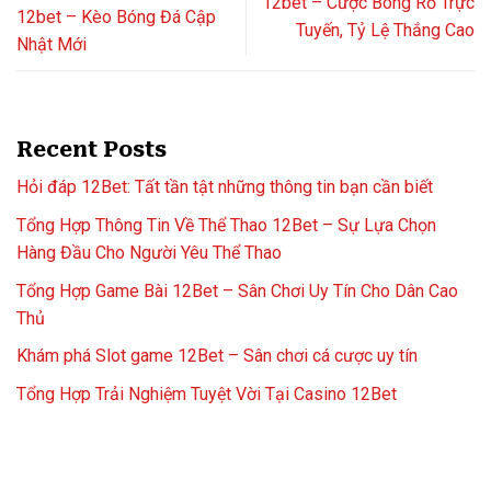
12bet – Cược Bóng Rổ Trực
12bet – Kèo Bóng Đá Cập
Tuyến, Tỷ Lệ Thắng Cao
Nhật Mới
Recent Posts
Hỏi đáp 12Bet: Tất tần tật những thông tin bạn cần biết
Tổng Hợp Thông Tin Về Thể Thao 12Bet – Sự Lựa Chọn
Hàng Đầu Cho Người Yêu Thể Thao
Tổng Hợp Game Bài 12Bet – Sân Chơi Uy Tín Cho Dân Cao
Thủ
Khám phá Slot game 12Bet – Sân chơi cá cược uy tín
Tổng Hợp Trải Nghiệm Tuyệt Vời Tại Casino 12Bet