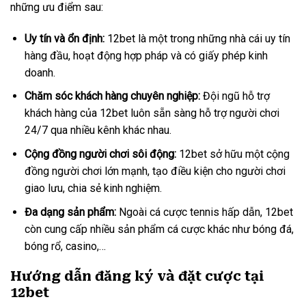
những ưu điểm sau:
Uy tín và ổn định:
12bet là một trong những nhà cái uy tín
hàng đầu, hoạt động hợp pháp và có giấy phép kinh
doanh.
Chăm sóc khách hàng chuyên nghiệp:
Đội ngũ hỗ trợ
khách hàng của 12bet luôn sẵn sàng hỗ trợ người chơi
24/7 qua nhiều kênh khác nhau.
Cộng đồng người chơi sôi động:
12bet sở hữu một cộng
đồng người chơi lớn mạnh, tạo điều kiện cho người chơi
giao lưu, chia sẻ kinh nghiệm.
Đa dạng sản phẩm:
Ngoài cá cược tennis hấp dẫn, 12bet
còn cung cấp nhiều sản phẩm cá cược khác như bóng đá,
bóng rổ, casino,…
Hướng dẫn đăng ký và đặt cược tại
12bet