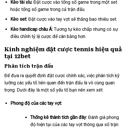
Kèo tài xỉu:
Đặt cược vào tổng số game trong một set
hoặc tổng số game trong cả trận đấu.
Kèo set:
Đặt cược vào tay vợt sẽ thắng bao nhiêu set.
Kèo handicap châu Á:
Tương tự kèo chấp nhưng có sự
điều chỉnh tỷ lệ cược để cân bằng hơn.
Kinh nghiệm đặt cược tennis hiệu quả
tại 12bet
Phân tích trận đấu
Để đưa ra quyết định đặt cược chính xác, việc phân tích kỹ
lưỡng các yếu tố liên quan đến trận đấu là vô cùng quan
trọng. Dưới đây là một số yếu tố bạn nên xem xét:
Phong độ của các tay vợt:
Thống kê thành tích gần đây:
Đánh giá phong
độ hiện tại của các tay vợt thông qua số trận