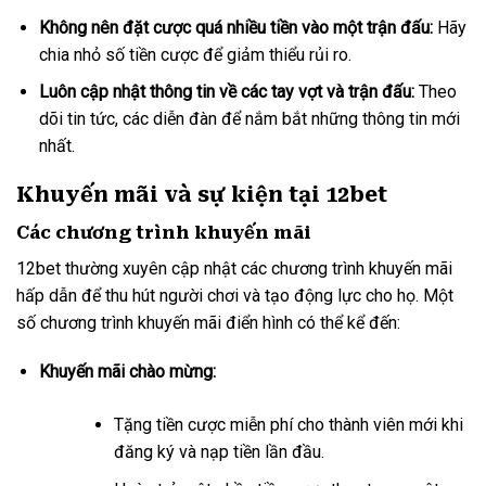
Không nên đặt cược quá nhiều tiền vào một trận đấu:
Hãy
chia nhỏ số tiền cược để giảm thiểu rủi ro.
Luôn cập nhật thông tin về các tay vợt và trận đấu:
Theo
dõi tin tức, các diễn đàn để nắm bắt những thông tin mới
nhất.
Khuyến mãi và sự kiện tại 12bet
Các chương trình khuyến mãi
12bet thường xuyên cập nhật các chương trình khuyến mãi
hấp dẫn để thu hút người chơi và tạo động lực cho họ. Một
số chương trình khuyến mãi điển hình có thể kể đến:
Khuyến mãi chào mừng:
Tặng tiền cược miễn phí cho thành viên mới khi
đăng ký và nạp tiền lần đầu.