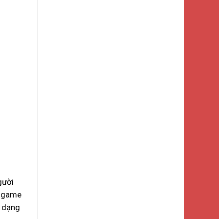
gười
i game
a dạng