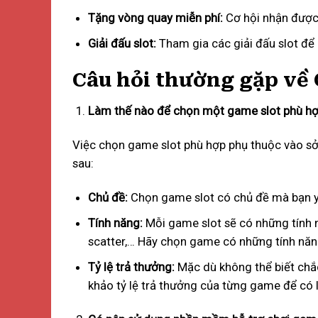
Tặng vòng quay miễn phí:
Cơ hội nhận được 
Giải đấu slot:
Tham gia các giải đấu slot để
Câu hỏi thường gặp về 
Làm thế nào để chọn một game slot phù h
Việc chọn game slot phù hợp phụ thuộc vào sở 
sau:
Chủ đề:
Chọn game slot có chủ đề mà bạn yêu 
Tính năng:
Mỗi game slot sẽ có những tính n
scatter,… Hãy chọn game có những tính năn
Tỷ lệ trả thưởng:
Mặc dù không thể biết chắ
khảo tỷ lệ trả thưởng của từng game để có 