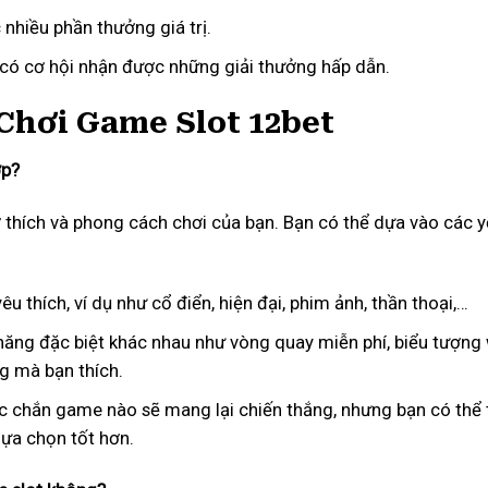
nhiều phần thưởng giá trị.
 có cơ hội nhận được những giải thưởng hấp dẫn.
Chơi Game Slot 12bet
ợp?
thích và phong cách chơi của bạn. Bạn có thể dựa vào các y
thích, ví dụ như cổ điển, hiện đại, phim ảnh, thần thoại,…
ăng đặc biệt khác nhau như vòng quay miễn phí, biểu tượng 
g mà bạn thích.
c chắn game nào sẽ mang lại chiến thắng, nhưng bạn có thể
lựa chọn tốt hơn.