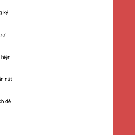
g ký
trợ
 hiện
ấn nút
ch dễ