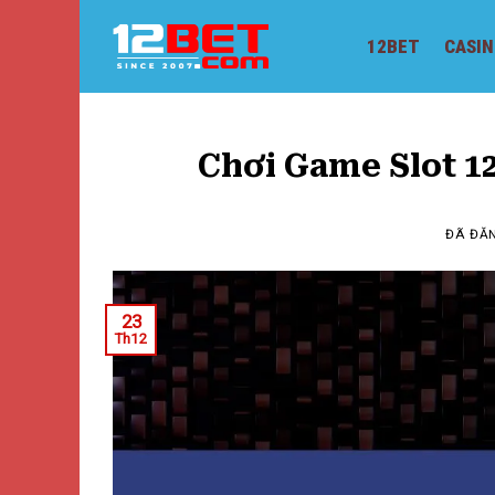
Chuyển
đến
12BET
CASI
nội
dung
Chơi Game Slot 12
ĐÃ ĐĂ
23
Th12