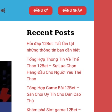
 HỆ
ĐĂNG KÝ
ĐĂNG NHẬP
Recent Posts
Hỏi đáp 12Bet: Tất tần tật
những thông tin bạn cần biết
Tổng Hợp Thông Tin Về Thể
Thao 12Bet – Sự Lựa Chọn
Hàng Đầu Cho Người Yêu Thể
Thao
Tổng Hợp Game Bài 12Bet –
Sân Chơi Uy Tín Cho Dân Cao
Thủ
Khám phá Slot game 12Bet –