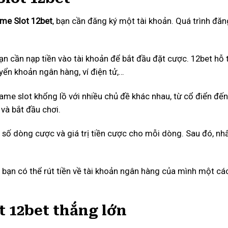
me Slot 12bet
, bạn cần đăng ký một tài khoản. Quá trình đăn
ạn cần nạp tiền vào tài khoản để bắt đầu đặt cược. 12bet hỗ 
ển khoản ngân hàng, ví điện tử,…
e slot khổng lồ với nhiều chủ đề khác nhau, từ cổ điển đến
và bắt đầu chơi.
 số dòng cược và giá trị tiền cược cho mỗi dòng. Sau đó, nh
ạn có thể rút tiền về tài khoản ngân hàng của mình một cá
t 12bet thắng lớn